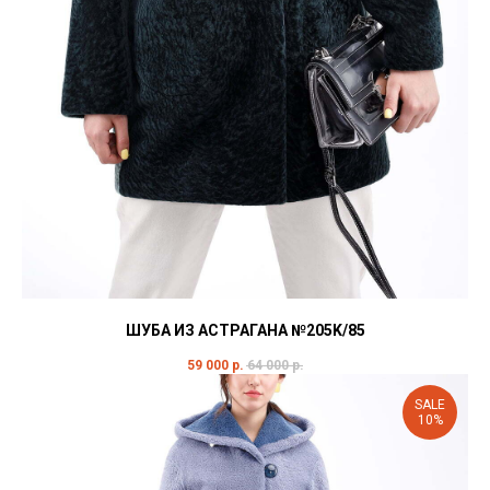
ШУБА ИЗ АСТРАГАНА №205K/85
59 000
р.
64 000
р.
SALE
10%