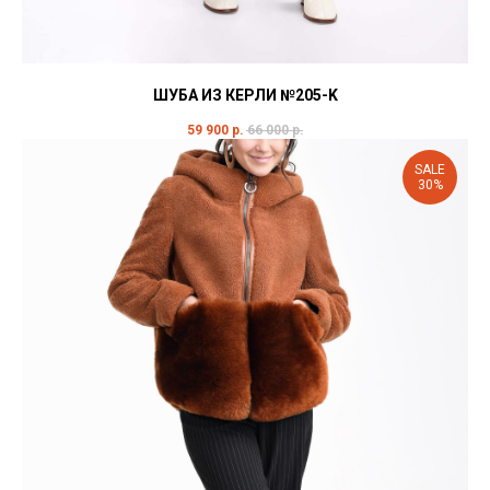
ШУБА ИЗ КЕРЛИ №205-K
59 900
р.
66 000
р.
SALE
30%