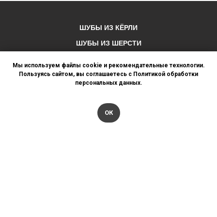
ШУБЫ ИЗ КЁРЛИ
ШУБЫ ИЗ ШЕРСТИ
ШУБЫ ИЗ АСТРАГАНА
Мы используем файлы cookie и рекомендательные технологии.
Пользуясь сайтом, вы соглашаетесь с Политикой обработки
ШУБЫ ИЗ МУТОНА
персональных данных.
ОБЩИЙ КАТАЛОГ
ШУБЫ ИСКУССТВЕННЫЕ
ОК
ШУБЫ ДЕТСКИЕ
Телефон: 8 800 201 40 64