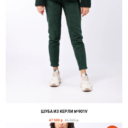
ШУБА ИЗ КЕРЛИ №901V
47 500
р.
55 000
р.