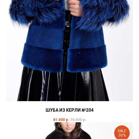
ШУБА ИЗ КЕРЛИ №204
61 400
р.
75 500
р.
SALE
30%