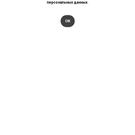
персональных данных.
Телефон: 8 800 201 40 64
Email: info@bajena.ru
ОК
Адрес: г. Пятигорск ул. Разина 113
Рабочее время: Пн-Сб / 09:00-18:00
АКЦИИ
ДОСТАВКА
ГАРАНТИЯ
ТРАНСФЕР
КОНТАКТЫ
РАССРОЧКА
КАРТА САЙТА
О КОМПАНИИ
УХОД ЗА